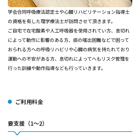
学会合同呼吸療法認定⼠や⼼臓リハビリテーション指導⼠
の資格を有した理学療法⼠が訪問させて頂きます。
ご⾃宅で在宅酸素や⼈⼯呼吸器を使⽤されてい⽅、息切れ
によって動作に影響のある⽅、痰の喀出困難などで困って
おられる⽅への呼吸リハビリや⼼臓の病気を持たれており
運動への不安がある⽅、息切れによってへもリスク管理を
⾏った訓練や動作指導なども⾏っていきます。
ご利⽤料⾦
要⽀援（1〜2）